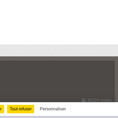
36118
visites
r
Tout refuser
Personnaliser
Informations légales